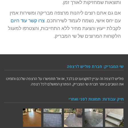
ותוצאות שמחזיקות לאורך זמן.
אם גם אתם רוצים ליהנות מרצפה מבריקה ומשירות אמין
עם יחס אישי, נשמח לעמוד לשירותכם.
צרו קשר עוד היום
לקבלת ייעוץ והצעת מחיר ללא התחייבות, והצטרפו למעגל
הלקוחות המרוצים של שי המבריק.
שי המבריק: חברת פוליש לרצפה
פוליש לרצפה זה עניין למקצוענים בלבד, אז אל תתפשרו על הרצפה שלכם והזמינו
את הטובים ביותר חברת שי המבריק, הפתרון המושלם לכל רצפה.
תיק עבודות: תמונות לפני ואחרי