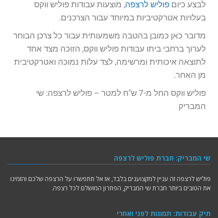
לבצע כיום
פוליש לרצפה
, מוצעות עבודות פוליש ווקס
בעלויות אטרקטיביות במיוחד עבור הצרכנים.
מדובר כאן כמובן בהטבה משמעותית עבור כל צרכן הבוחר
לערוך ברחבי ביתו עבודות פוליש ווקס, הזוכה מצד אחד
לתוצאה איכותית ומרשימה, לצד עלות נמוכה ואטרקטיבית
מן האחר.
פוליש ווקס החל מ-7 ש"ח למטר – פוליש לרצפה: שי
המבריק
שי המבריק: חברת פוליש לרצפה
פוליש לרצפה זה עניין למקצוענים בלבד, אז אל תתפשרו על הרצפה שלכם והזמינו
את הטובים ביותר חברת שי המבריק, הפתרון המושלם לכל רצפה.
תיק עבודות: תמונות לפני ואחרי