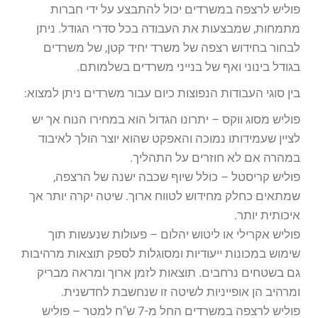
פוליש לרצפה במשרדים יכול להתבצע על ידי חברות
מתמחות, שמבצעות את העבודה בכל סדרי הגודל. ניתן
לבחור בחידוש רצפה של משרד יחיד קטן, של משרדים
בגודל בינוני ואף של בנייני משרדים בשלמותם.
בין סוגי העבודות הנפוצות כיום עבור משרדים ניתן למצוא:
פוליש מסוג ווקס – יתרונו הגדול הוא במחירו הנוח אך יש
לציין שעמידותו נמוכה והאפקט שהוא יוצר הולך לאיבוד
במהרה אם לא חוזרים על התהליך.
פוליש קריסטל – כולל שיוף שכבה ישנה של הרצפה,
שמתאים כחלק מחידוש לטווח ארוך. שיטה יקרה יותר אך
איכותית יותר.
פוליש אקרילי או ליטוש יהלום – פעולות שנעשות תוך
שימוש במכונות ייעודיות ומסוגלות לספק תוצאות מרהיבות
גם בשטחים נרחבים. תוצאות לזמן ארוך ומראה מבריק
ומרהיב הן אופייניות לשיטה זו שנחשבת לחדשנית.
פוליש לרצפה במשרדים החל מ-7 ש"ח למטר – פוליש