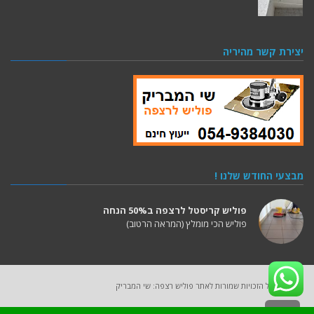
יצירת קשר מהיריה
מבצעי החודש שלנו !
חידוש מרצפות ישנות ב30% הנחה
פוליש קריסטל לרצפה ב50% הנחה
שדרוג הרצפה 100% תוצאות
פוליש הכי מומלץ (המראה הרטוב)
2025 (C) כל הזכויות שמורות לאתר פוליש רצפה: שי המבריק