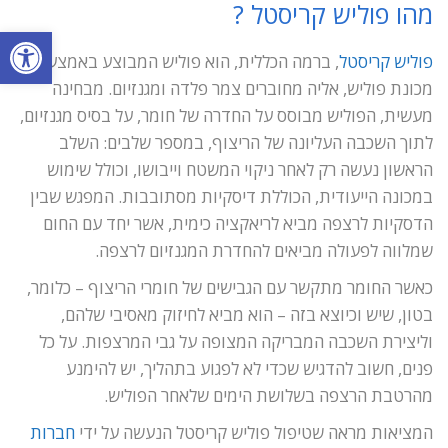
מהו פוליש קריסטל ?
פתח סרגל
פוליש קריסטל
, ברמה הכללית, הוא פוליש המבוצע באמצעות
מכונת פוליש, אליה מחוברים צמר פלדה ומגנזיום. מבחינה
מעשית, הפוליש מבוסס על החדרה של חומר, על בסיס מגנזיום,
לתוך השכבה העליונה של הריצוף, במספר שלבים: השלב
הראשון נעשה רק לאחר ניקוי המשטח וייבושו, וכולל שימוש
במכונה הייעודית, הכוללת דיסקיות מסתובבות. המפגש שבין
הדסקיות לרצפה מביא לריאקציה כימית, אשר יחד עם החום
שמלווה לפעולה מביאים להחדרת המגנזיום לרצפה.
כאשר החומר מתקשר עם הגבישים של חומרי הריצוף – כלומר,
בטון, שיש וכיוצא בזה – הוא מביא לחיזוק מאסיבי שלהם,
וליצירת השכבה המבריקה המצופה על גבי המרצפות. על כל
פנים, חשוב להדגיש שכדי לא לפגוע בתהליך, יש להימנע
מהרטבת הרצפה בשלושת הימים שלאחר הפוליש.
המציאות מראה שטיפול פוליש קריסטל הנעשה על ידי
חברות